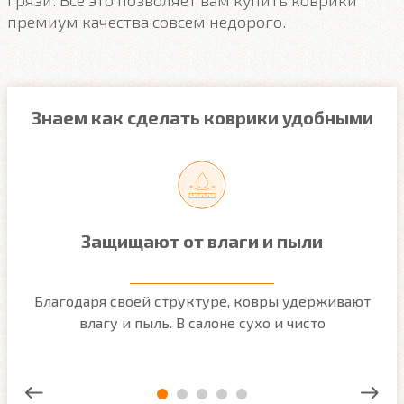
грязи. Все это позволяет вам купить коврики
премиум качества совсем недорого.
Знаем как сделать коврики удобными
Защищают от влаги и пыли
м
Благодаря своей структуре, ковры удерживают
О
ым
влагу и пыль. В салоне сухо и чисто