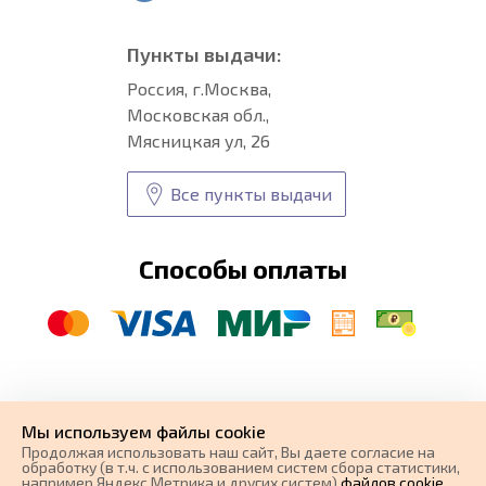
Пункты выдачи:
Россия, г.Москва,
Московская обл.,
Мясницкая ул, 26
Все пункты выдачи
Способы оплаты
© CARFORMA 2020-2026 г.
Уникальные
автоковрики
Мы используем файлы cookie
разработка и
Продолжая использовать наш cайт, Вы даете согласие на
поисковое продвижение сайта
обработку (в т.ч. с использованием систем сбора статистики,
например Яндекс.Метрика и других систем)
файлов cookie
,