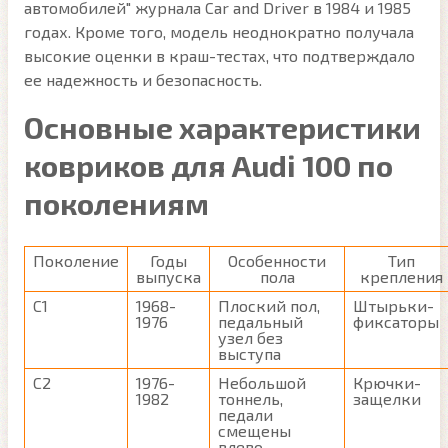
автомобилей" журнала Car and Driver в 1984 и 1985
годах. Кроме того, модель неоднократно получала
высокие оценки в краш-тестах, что подтверждало
ее надежность и безопасность.
Основные характеристики
ковриков для Audi 100 по
поколениям
Поколение
Годы
Особенности
Тип
выпуска
пола
крепления
C1
1968-
Плоский пол,
Штырьки-
1976
педальный
фиксаторы
узел без
выступа
C2
1976-
Небольшой
Крючки-
1982
тоннель,
защелки
педали
смещены
влево