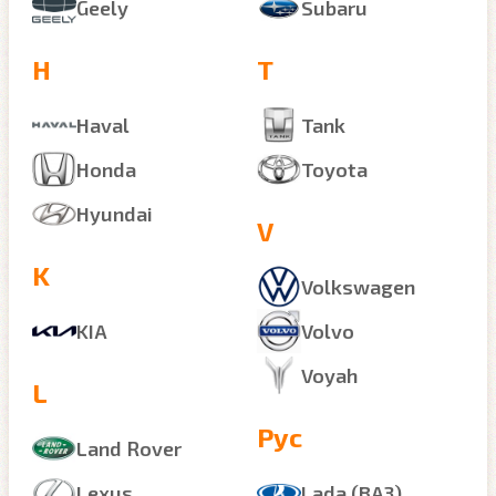
Geely
Subaru
H
T
Haval
Tank
Honda
Toyota
Hyundai
V
K
Volkswagen
KIA
Volvo
Voyah
L
Рус
Land Rover
Lexus
Lada (ВАЗ)