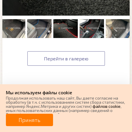
Перейти в галерею
Мы используем файлы cookie
Продолжая использовать наш cайт, Вы даете согласие на
обработку (в т.ч. с использованием систем сбора статистики,
например Яндекс.Метрика и других систем)
файлов cookie
,
иных пользовательских данных (например сведений о
Вашем ip-адресе, сведений о местоположении, типе
устройства, времени посещения страницы, сведений о
Принять
ресурсах сети Интернет, с которых были совершены
переходы на наш сайт, сведения о Ваших действиях на сайте
и других сведений). Если Вы согласны, продолжайте