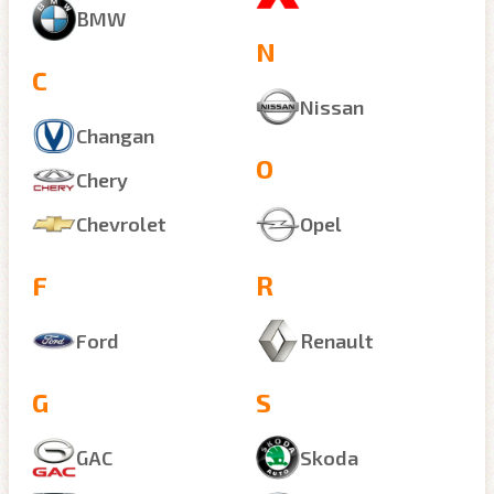
BMW
N
C
Nissan
Changan
O
Chery
Chevrolet
Opel
F
R
Ford
Renault
G
S
GAC
Skoda