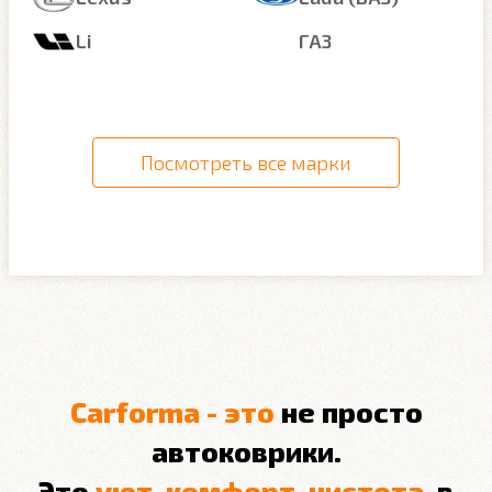
Li
ГАЗ
Посмотреть все марки
Carforma - это
не просто
автоковрики.
Это
уют
,
комфорт
,
чистота
, в