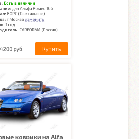
е:
Есть в наличии
ание:
для Альфа Ромео 166
ал:
ВОРС (Текстильные)
изменить
ка:
г.Москва
ия:
1 год
одитель:
CARFORMA (Россия)
Купить
4200 руб.
овые коврики на Alfa