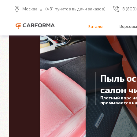
Москва
(431 пунктов выдачи заказов)
8 (800)
Каталог
Ворсовы
Пыль ос
салон ч
Плотный ворс н
промывается на