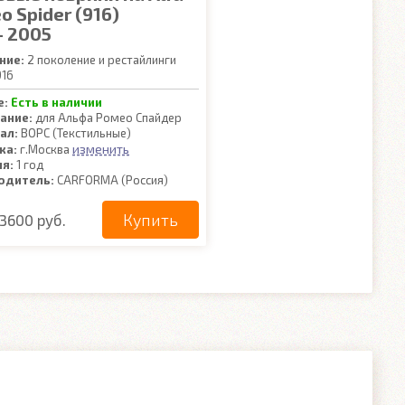
 Spider (916)
- 2005
ние:
2 поколение и рестайлинги
16
е:
Есть в наличии
ание:
для Альфа Ромео Спайдер
ал:
ВОРС (Текстильные)
изменить
ка:
г.Москва
ия:
1 год
одитель:
CARFORMA (Россия)
Купить
3600 руб.