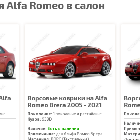
 Alfa Romeo в салон
Alfa
Ворсовые коврики на Alfa
Ворс
Romeo Brera 2005 - 2021
Rome
инг
Поколение:
1 поколение и рестайлинг
Поколе
Кузов:
939D
Наличи
9
Наличие:
Есть в наличии
Примеч
Примечание:
для Альфа Ромео Брера
Матери
Материал:
ВОРС (Текстильные)
Достав