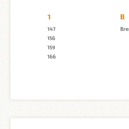
1
B
147
Bre
156
159
166