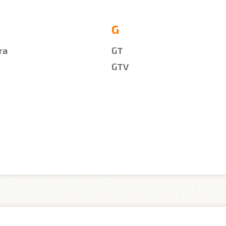
G
ra
GT
GTV