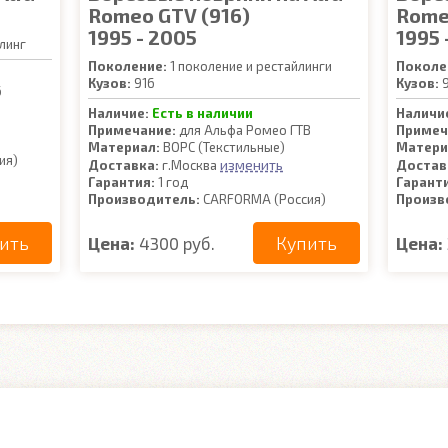
Romeo GTV (916)
Romeo
1995 - 2005
1995 
линг
Поколение:
1 поколение и рестайлинги
Поколе
Кузов:
916
Кузов:
9
6
Наличие:
Есть в наличии
Наличи
Примечание:
для Альфа Ромео ГТВ
Примеч
Материал:
ВОРС (Текстильные)
Матери
ия)
изменить
Доставка:
г.Москва
Достав
Гарантия:
1 год
Гарант
Производитель:
CARFORMA (Россия)
Произв
ить
Купить
Цена:
4300 руб.
Цена: