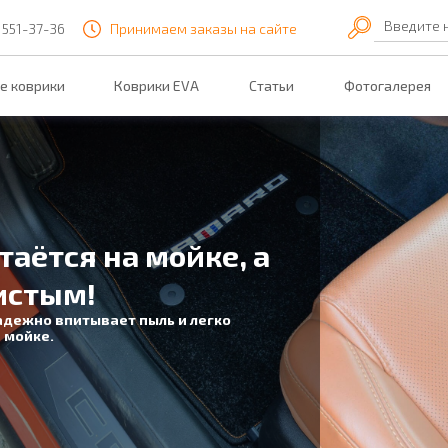
Введите 
 551-37-36
Принимаем заказы на сайте
е коврики
Коврики EVA
Статьи
Фотогалерея
таётся на мойке, а
истым!
адежно впитывает пыль и легко
 мойке.