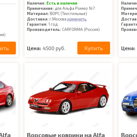
Наличие:
Есть в наличии
Наличи
Примечание:
для Альфа Ромео 147
Примеч
Материал:
ВОРС (Текстильные)
Матери
изменить
Доставка:
г.Москва
Достав
Гарантия:
1 год
Гарант
Производитель:
CARFORMA (Россия)
Произв
ия)
ить
Купить
Цена:
4500 руб.
Цена:
Alfa
Ворсовые коврики на Alfa
Ворс