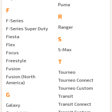
Puma
F
R
F-Series
Ranger
F-Series Super Duty
Fiesta
S
Flex
S-Max
Focus
Freestyle
T
Fusion
Tourneo
Fusion (North
Tourneo Connect
America)
Tourneo Custom
G
Transit
Transit Connect
Galaxy