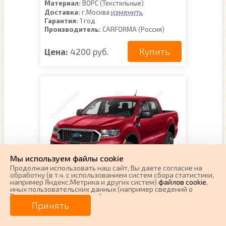
Материал:
ВОРС (Текстильные)
изменить
Доставка:
г.Москва
Гарантия:
1 год
Производитель:
CARFORMA (Россия)
Купить
Цена:
4200 руб.
Мы используем файлы cookie
Продолжая использовать наш cайт, Вы даете согласие на
обработку (в т.ч. с использованием систем сбора статистики,
например Яндекс.Метрика и других систем)
файлов cookie
,
иных пользовательских данных (например сведений о
Ворсовые коврики на Ford
Вашем ip-адресе, сведений о местоположении, типе
устройства, времени посещения страницы, сведений о
Принять
Ranger III 2011 - 2023
ресурсах сети Интернет, с которых были совершены
переходы на наш сайт, сведения о Ваших действиях на сайте
Поколение:
3 поколение и рестайлинги
и других сведений). Если Вы согласны, продолжайте