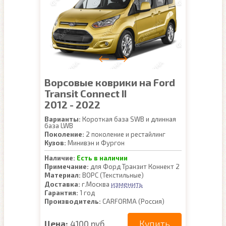
Ворсовые коврики на Ford
Transit Connect II
2012 - 2022
Варианты:
Короткая база SWB и длинная
база LWB
Поколение:
2 поколение и рестайлинг
Кузов:
Минивэн и Фургон
Наличие:
Есть в наличии
Примечание:
для Форд Транзит Коннект 2
Материал:
ВОРС (Текстильные)
изменить
Доставка:
г.Москва
Гарантия:
1 год
Производитель:
CARFORMA (Россия)
Купить
Цена:
4100 руб.