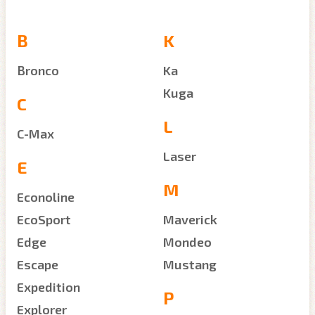
B
K
Bronco
Ka
Kuga
C
L
C-Max
Laser
E
M
Econoline
EcoSport
Maverick
Edge
Mondeo
Escape
Mustang
Expedition
P
Explorer