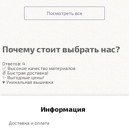
Точную стоимость доставки можно узнать при
Оплата картой происходит на сайте Сбербанка. К
Подробнее
Соответствие заявленным характеристикам.
оформлении заказа.
данным вашей карты ни наш сайт, ни наши
Получение товара.
Посмотреть все
сотрудники доступа не имеют.
Гарантия на автоковрики 1 год.
Подробнее
Подробнее
Почему стоит выбрать нас?
Ответов:
4
✅ Высокое качество материалов
✌️ Быстрая доставка!
✨ Выгодные цены!
♥️ Уникальная вышивка
Информация
Доставка и оплата