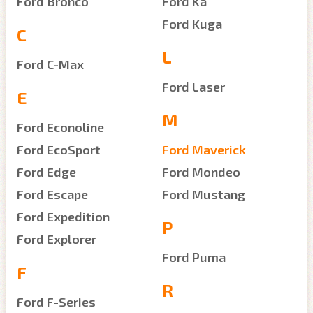
Ford Bronco
Ford Ka
Ford Kuga
C
L
Ford C-Max
Ford Laser
E
M
Ford Econoline
Ford EcoSport
Ford Maverick
Ford Edge
Ford Mondeo
Ford Escape
Ford Mustang
Ford Expedition
P
Ford Explorer
Ford Puma
F
R
Ford F-Series