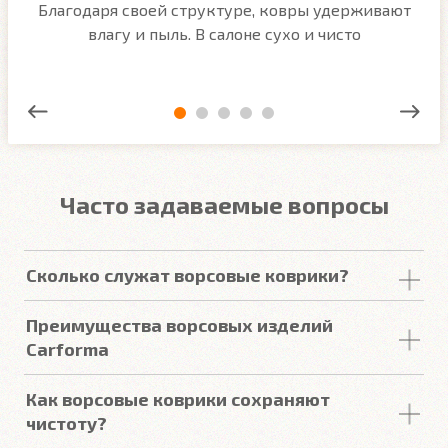
м
Благодаря своей структуре, ковры удерживают
О
ым
влагу и пыль. В салоне сухо и чисто
Часто задаваемые вопросы
Сколько служат ворсовые коврики?
Срок
службы
ворсовых покрытий в среднем
Преимущества ворсовых изделий
составляет от 2 до 5
лет
. У некоторых наших
Carforma
клиентов
они прослужили более 10
лет
. Но есть
некоторые факторы, уменьшающие или
Купить в онлайн магазине Carforma означает
Как ворсовые коврики сохраняют
увеличивающие срок
службы
.
получить такие качества как:
чистоту?