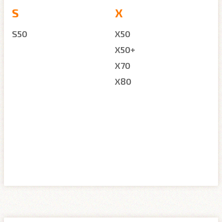
S
X
S50
X50
X50+
X70
X80