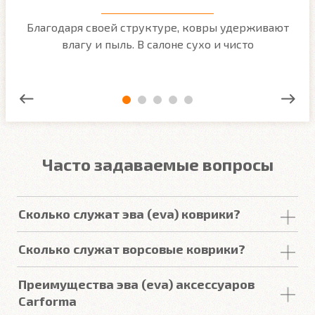
м
Благодаря своей структуре, ковры удерживают
О
ым
влагу и пыль. В салоне сухо и чисто
Часто задаваемые вопросы
Сколько служат эва (eva) коврики?
Срок
службы
комплекта
автомобильных
Сколько служат ворсовые коврики?
покрытий из
ЕВА
в среднем составляет 2-3
года
.
Но есть некоторые факторы, уменьшающие или
Срок
службы
ворсовых покрытий в среднем
Преимущества эва (eva) аксессуаров
увеличивающие срок
службы
.
составляет от 2 до 5
лет
. У некоторых наших
Carforma
клиентов
они прослужили более 10
лет
. Но есть