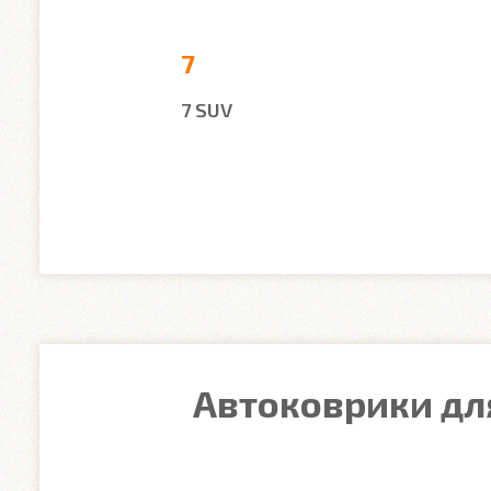
7
7 SUV
Автоковрики для