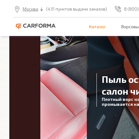
Москва
(431 пунктов выдачи заказов)
8 (800)
Каталог
Ворсовы
Пыль ос
салон ч
Плотный ворс н
промывается на