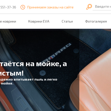
Введите 
 551-37-36
Принимаем заказы на сайте
е коврики
Коврики EVA
Статьи
Фотогалерея
таётся на мойке, а
истым!
адежно впитывает пыль и легко
 мойке.