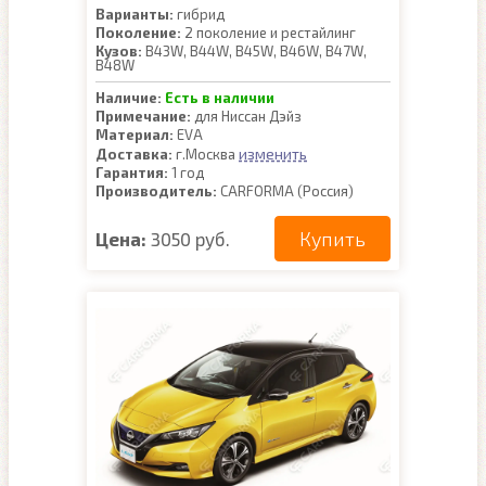
Варианты:
гибрид
Поколение:
2 поколение и рестайлинг
Кузов:
B43W, B44W, B45W, B46W, B47W,
B48W
Наличие:
Есть в наличии
Примечание:
для Ниссан Дэйз
Материал:
EVA
изменить
Доставка:
г.Москва
Гарантия:
1 год
Производитель:
CARFORMA (Россия)
Купить
Цена:
3050 руб.