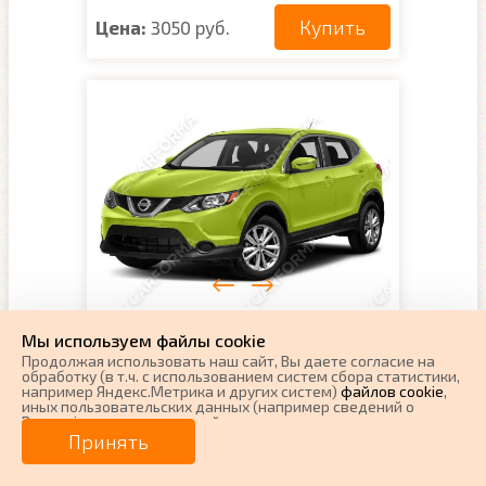
Купить
Цена:
3050 руб.
EVA коврики на Nissan
Мы используем файлы cookie
Qashqai (J11) (Европа)
Продолжая использовать наш cайт, Вы даете согласие на
обработку (в т.ч. с использованием систем сбора статистики,
2013 - 2021
например Яндекс.Метрика и других систем)
файлов cookie
,
иных пользовательских данных (например сведений о
Варианты:
Сборка Европа (Англия)
Вашем ip-адресе, сведений о местоположении, типе
Поколение:
2 поколение и рестайлинг
устройства, времени посещения страницы, сведений о
Принять
ресурсах сети Интернет, с которых были совершены
Кузов:
J11
переходы на наш сайт, сведения о Ваших действиях на сайте
Руль:
Левый
и других сведений). Если Вы согласны, продолжайте