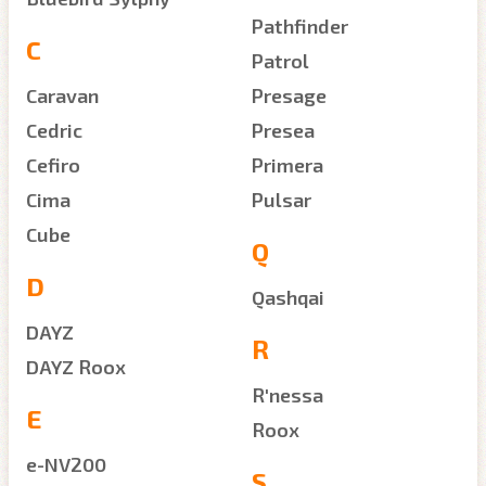
Pathfinder
C
Patrol
Caravan
Presage
Cedric
Presea
Cefiro
Primera
Cima
Pulsar
Cube
Q
D
Qashqai
DAYZ
R
DAYZ Roox
R'nessa
E
Roox
e-NV200
S