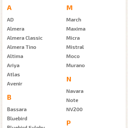
A
M
AD
March
Almera
Maxima
Almera Classic
Micra
Almera Tino
Mistral
Altima
Moco
Ariya
Murano
Atlas
N
Avenir
Navara
B
Note
Bassara
NV200
Bluebird
P
Bluebird Sylphy