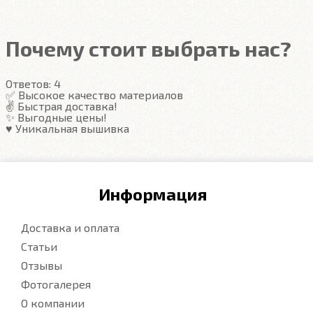
Закрывают максимум площади пола
Надёжные крепежи
Компьютерная вышивка
Почему стоит выбрать нас?
Гарантия
Ответов:
4
Подробнее
✅ Высокое качество материалов
✌️ Быстрая доставка!
✨ Выгодные цены!
♥️ Уникальная вышивка
Информация
Доставка и оплата
Статьи
Отзывы
Фотогалерея
О компании