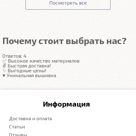
Гарантия
Посмотреть все
вытряхиваются одним движением руки.
Передние ковры полностью закрывают место
Подробнее
под левую ногу водителя (зависит от авто)
Закрывают максимум площади пола
Надёжные крепежи
Компьютерная вышивка
Почему стоит выбрать нас?
Гарантия
Ответов:
4
Подробнее
✅ Высокое качество материалов
✌️ Быстрая доставка!
✨ Выгодные цены!
♥️ Уникальная вышивка
Информация
Доставка и оплата
Статьи
Отзывы