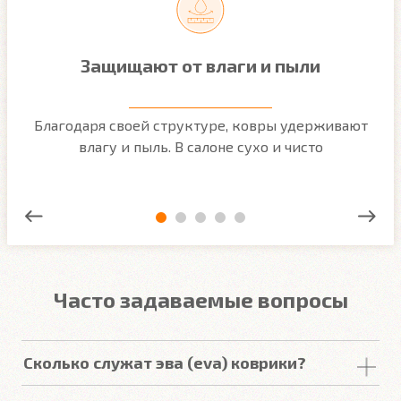
Защищают от влаги и пыли
м
Благодаря своей структуре, ковры удерживают
О
ым
влагу и пыль. В салоне сухо и чисто
Часто задаваемые вопросы
Сколько служат эва (eva) коврики?
Срок
службы
комплекта
автомобильных