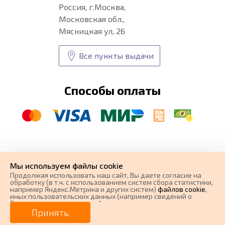
Россия, г.Москва,
Московская обл.,
Мясницкая ул, 26
Все пункты выдачи
Способы оплаты
© CARFORMA 2020-2026 г.
Уникальные
автоковрики
Мы используем файлы cookie
разработка и
Продолжая использовать наш cайт, Вы даете согласие на
поисковое продвижение сайта
обработку (в т.ч. с использованием систем сбора статистики,
например Яндекс.Метрика и других систем)
файлов cookie
,
иных пользовательских данных (например сведений о
Вашем ip-адресе, сведений о местоположении, типе
устройства, времени посещения страницы, сведений о
Принять
ресурсах сети Интернет, с которых были совершены
переходы на наш сайт, сведения о Ваших действиях на сайте