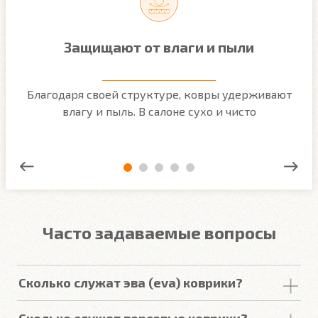
Защищают от влаги и пыли
м
Благодаря своей структуре, ковры удерживают
О
ым
влагу и пыль. В салоне сухо и чисто
Часто задаваемые вопросы
Сколько служат эва (eva) коврики?
Срок
службы
комплекта
автомобильных