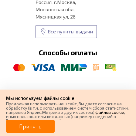
Россия, г.Москва,
Московская обл.,
Мясницкая ул, 26
Все пункты выдачи
Способы оплаты
© CARFORMA 2020-2026 г.
Уникальные
автоковрики
Мы используем файлы cookie
разработка и
Продолжая использовать наш cайт, Вы даете согласие на
поисковое продвижение сайта
обработку (в т.ч. с использованием систем сбора статистики,
например Яндекс.Метрика и других систем)
файлов cookie
,
иных пользовательских данных (например сведений о
Вашем ip-адресе, сведений о местоположении, типе
устройства, времени посещения страницы, сведений о
Принять
ресурсах сети Интернет, с которых были совершены
переходы на наш сайт, сведения о Ваших действиях на сайте