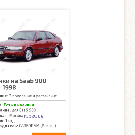
ики на Saab 900
- 1998
ние:
2 поколение и рестайлинг
е:
Есть в наличии
ание:
для Сааб 900
изменить
ка:
г.Москва
ия:
1 год
одитель:
CARFORMA (Россия)