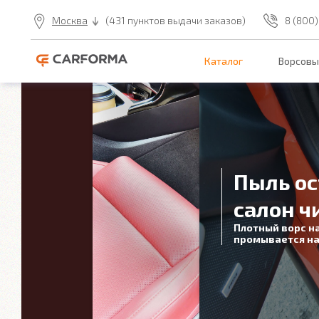
Москва
(431 пунктов выдачи заказов)
8 (800)
Каталог
Ворсовы
Пыль ос
салон ч
Плотный ворс н
промывается на