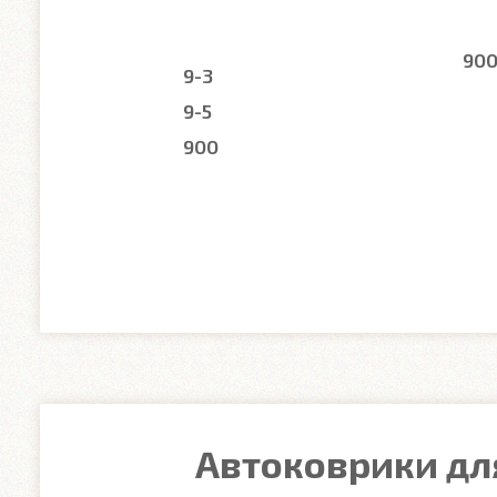
90
9-3
9-5
900
Автоковрики для