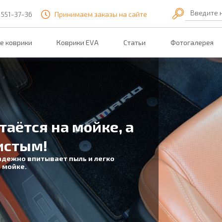
Введите 
 551-37-36
Принимаем заказы на сайте
е коврики
Коврики EVA
Статьи
Фотогалерея
таётся на мойке, а
истым!
адежно впитывает пыль и легко
 мойке.