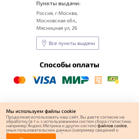
Пункты выдачи:
Россия, г.Москва,
Московская обл.,
Мясницкая ул, 26
Все пункты выдачи
Способы оплаты
© CARFORMA 2020-2026 г.
Уникальные
автоковрики
Мы используем файлы cookie
разработка и
Продолжая использовать наш cайт, Вы даете согласие на
поисковое продвижение сайта
обработку (в т.ч. с использованием систем сбора статистики,
например Яндекс.Метрика и других систем)
файлов cookie
,
иных пользовательских данных (например сведений о
Вашем ip-адресе, сведений о местоположении, типе
0 ₽
Цена от
устройства, времени посещения страницы, сведений о