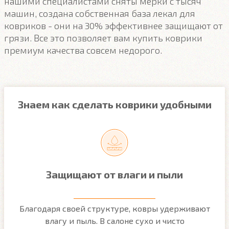
нашими специалистами сняты мерки с тысяч
машин, создана собственная база лекал для
ковриков - они на 30% эффективнее защищают от
грязи. Все это позволяет вам купить коврики
премиум качества совсем недорого.
Знаем как сделать коврики удобными
Защищают от влаги и пыли
м
Благодаря своей структуре, ковры удерживают
О
ым
влагу и пыль. В салоне сухо и чисто