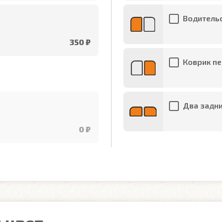
Водительс
350 ₽
Коврик пе
Два задни
0 ₽