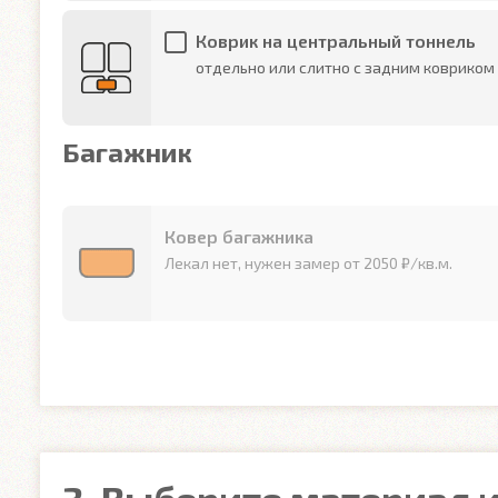
Коврик на центральный тоннель
отдельно или слитно с задним ковриком
Багажник
Ковер багажника
Лекал нет, нужен замер от 2050 ₽/кв.м.