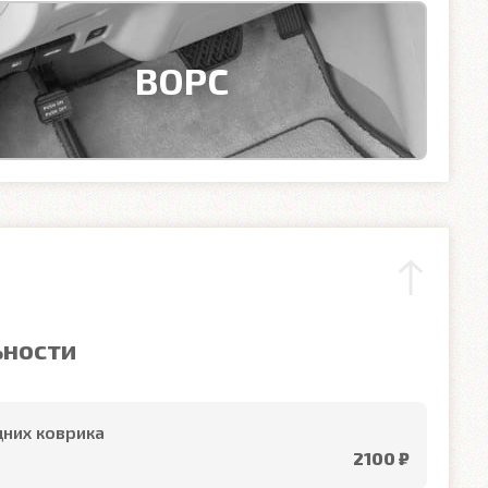
ВОРС
ьности
них коврика
2100 ₽