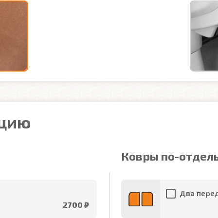
ацию
Ковры по-отдел
Два перед
2700 ₽