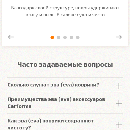
м
Благодаря своей структуре, ковры удерживают
О
ым
влагу и пыль. В салоне сухо и чисто
Часто задаваемые вопросы
Сколько служат эва (eva) коврики?
Срок
службы
комплекта
автомобильных
Преимущества эва (eva) аксессуаров
покрытий из
ЕВА
в среднем составляет 2-3
года
.
Carforma
Но есть некоторые факторы, уменьшающие или
увеличивающие срок
службы
.
Российский качественный материал
Как эва (eva) коврики сохраняют
Точно повторяют пол
чистоту?