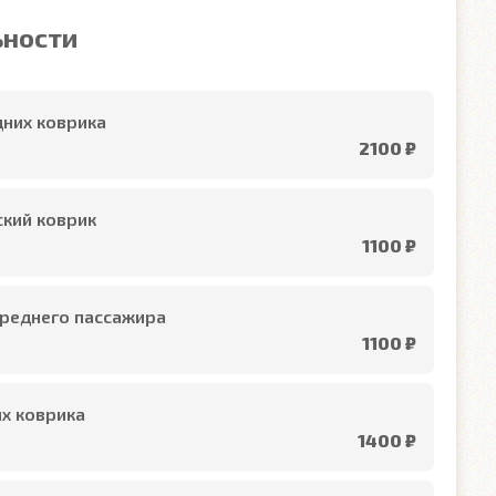
ьности
них коврика
2100 ₽
кий коврик
1100 ₽
реднего пассажира
1100 ₽
х коврика
1400 ₽