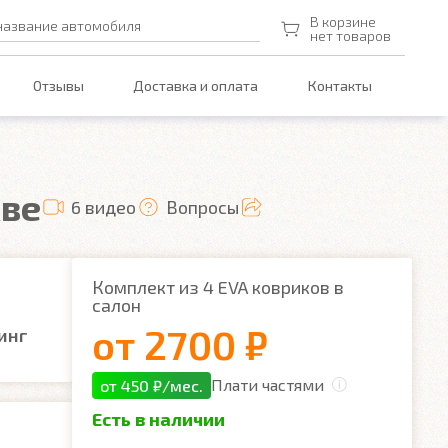
В корзине
название автомобиля
нет товаров
Отзывы
Доставка и оплата
Контакты
кве
6 видео
Вопросы
Комплект из 4 EVA ковриков в
салон
от
2700 ₽
инг
Плати частями
от 450 ₽/мес.
Есть в наличии