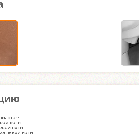
а
ацию
иантах:

вой ноги

вой ноги

ха левой ноги