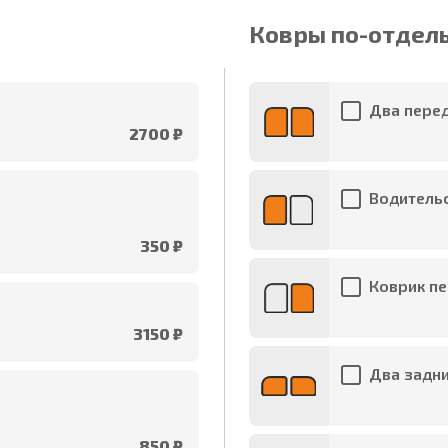
Ковры по-отдел
Два перед
2700 ₽
Водительс
350 ₽
Коврик пе
3150 ₽
Два задни
850 ₽