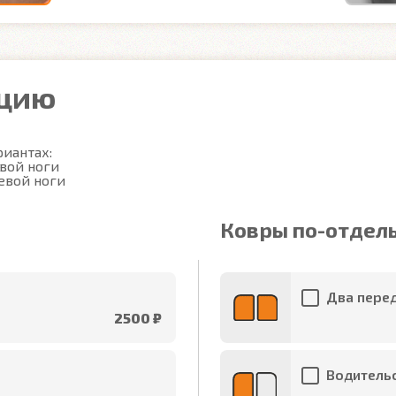
ацию
иантах:

вой ноги

евой ноги
Ковры по-отдел
Два перед
2500 ₽
Водительс