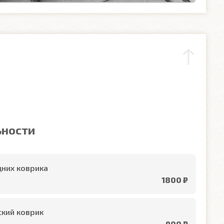
ьности
них коврика
1800 ₽
кий коврик
900 ₽