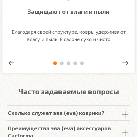
Защищают от влаги и пыли
м
Благодаря своей структуре, ковры удерживают
О
ым
влагу и пыль. В салоне сухо и чисто
Часто задаваемые вопросы
Сколько служат эва (eva) коврики?
Срок
службы
комплекта
автомобильных
Преимущества эва (eva) аксессуаров
покрытий из
ЕВА
в среднем составляет 2-3
года
.
Carforma