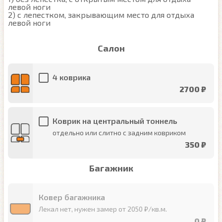
левой ноги

2) с лепестком, закрывающим место для отдыха 
левой ноги
Салон
4 коврика
2700 ₽
Коврик на центральный тоннель
отдельно или слитно с задним ковриком
350 ₽
Багажник
Ковер багажника
Лекал нет, нужен замер от 2050 ₽/кв.м.
0 ₽