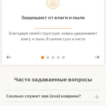
Защищают от влаги и пыли
м
Благодаря своей структуре, ковры удерживают
О
ым
влагу и пыль. В салоне сухо и чисто
Часто задаваемые вопросы
Сколько служат эва (eva) коврики?
Срок
службы
комплекта
автомобильных