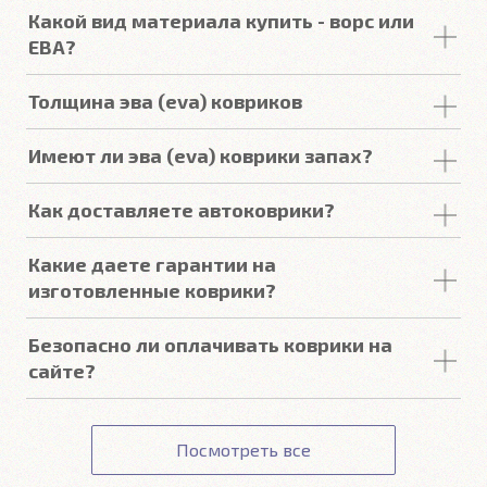
У нас в наличии все существующие
Шильдики с маркой производителя
Какой вид материала купить - ворс или
цвета
ЕВА
ковриков:
Гарантия
ЕВА?
Подробнее
Ворсовые автоковрики
впитывают пыль и воду, и
Черный, Серый, Бежевый, Тёмно-синий,
Толщина эва (eva) ковриков
удерживают ее внутри до следующей мойки.
Коричневый, Ярко-синий, Красный, Тёмно-
Удерживают много воды, не проливают её. Ворс -
Изделия
из
эва (eva)
имеют толщину 1 см.
красный, Фиолетовый, Белый, Тёмно-Зелёный,
Имеют ли эва (eva) коврики запах?
это максимальная чистота и уют при
Салатовый, Жёлтый, Оранжевый, Светло-
своевременной чистке.
ЕВА ковры в процессе эксплуатации не пахнут.
Коричневый, Розовый.
Как доставляете автоковрики?
Мы отправляем автоковрики по России
Автоковрики ЕВА
не впитывают, а удерживают
Какие даете гарантии на
службами доставки: СДЭК, Почта, ПЭК, КИТ (GTD),
грязь в ячейках. Вода не катается по полу, как в
изготовленные коврики?
Деловые Линии, Энергия.
резиновых половичках, однако, её все равно
Средняя стоимость доставки в крупные города -
видно. ЕВА удобны тем, что их легко достать не
CARFORMA гарантирует:
Безопасно ли оплачивать коврики на
350р, средний срок изготовления и доставки - 7
пролив и вытряхнуть. Они дешевле.
сайте?
дней.
Совместимость ковров с автомобилем.
Точную стоимость доставки можно узнать при
Оплата картой происходит на сайте Сбербанка. К
Подробнее
Соответствие заявленным характеристикам.
оформлении заказа.
данным вашей карты ни наш сайт, ни наши
Получение товара.
Посмотреть все
сотрудники доступа не имеют.
Гарантия на автоковрики 1 год.