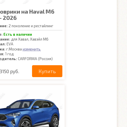
коврики на Haval M6
- 2026
ние:
2 поколение и рестайлинг
е:
Есть в наличии
ание:
для Хавал, Хавэйл М6
ал:
EVA
изменить
ка:
г.Москва
ия:
1 год
одитель:
CARFORMA (Россия)
Купить
3150 руб.