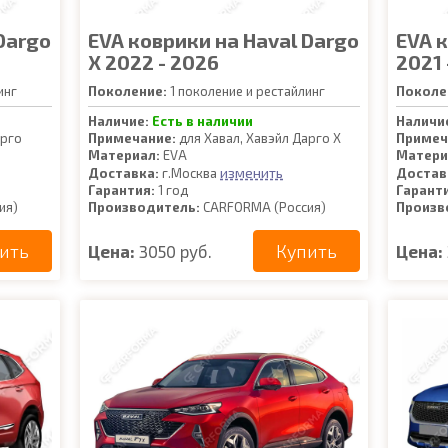
Dargo
EVA коврики на Haval Dargo
EVA 
X 2022 - 2026
2021 
инг
Поколение:
1 поколение и рестайлинг
Поколе
Наличие:
Есть в наличии
Наличи
арго
Примечание:
для Хавал, Хавэйл Дарго Х
Примеч
Материал:
EVA
Матери
изменить
Доставка:
г.Москва
Достав
Гарантия:
1 год
Гарант
ия)
Производитель:
CARFORMA (Россия)
Произв
ить
Купить
Цена:
3050 руб.
Цена: