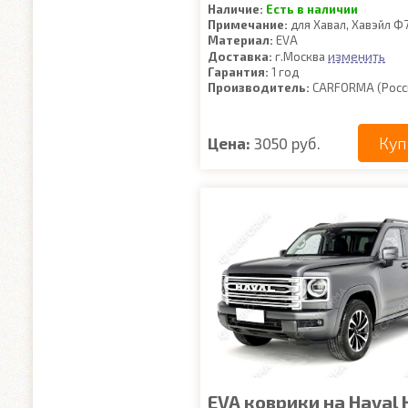
Наличие:
Есть в наличии
Примечание:
для Хавал, Хавэйл Ф
Материал:
EVA
изменить
Доставка:
г.Москва
Гарантия:
1 год
Производитель:
CARFORMA (Росс
Куп
Цена:
3050 руб.
EVA коврики на Haval H