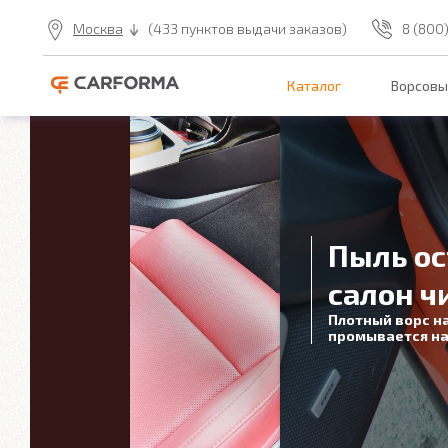
Москва
(433 пунктов выдачи заказов)
8 (800
Каталог
Ворсовы
Пыль ос
салон ч
Плотный ворс н
промывается на