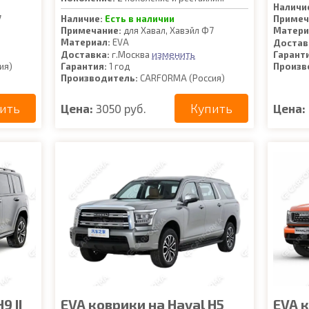
Наличи
7
Наличие:
Есть в наличии
Примеч
Примечание:
для Хавал, Хавэйл Ф7
Матери
Материал:
EVA
Достав
изменить
Доставка:
г.Москва
Гарант
ия)
Гарантия:
1 год
Произв
Производитель:
CARFORMA (Россия)
ить
Купить
Цена:
3050 руб.
Цена:
9 II
EVA коврики на Haval H5
EVA к