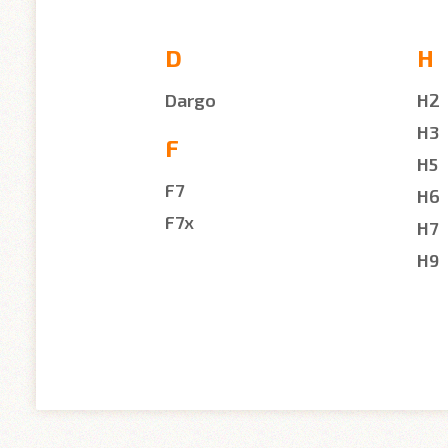
D
H
Dargo
H2
H3
F
H5
F7
H6
F7x
H7
H9