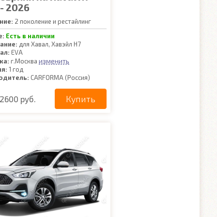
- 2026
ние:
2 поколение и рестайлинг
е:
Есть в наличии
ание:
для Хавал, Хавэйл Н7
ал:
EVA
изменить
ка:
г.Москва
ия:
1 год
одитель:
CARFORMA (Россия)
Купить
2600 руб.