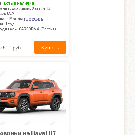
е:
Есть в наличии
ание:
для Хавал, Хавэйл Н3
ал:
EVA
изменить
ка:
г.Москва
ия:
1 год
одитель:
CARFORMA (Россия)
Купить
2600 руб.
оврики на Haval H7