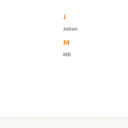
J
Jolion
M
M6