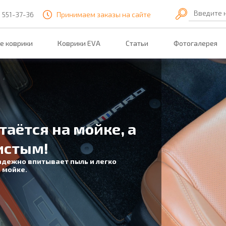
Введите 
) 551-37-36
Принимаем заказы на сайте
е коврики
Коврики EVA
Статьи
Фотогалерея
таётся на мойке, а
истым!
адежно впитывает пыль и легко
 мойке.