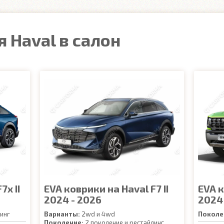
 Haval в салон
7x II
EVA коврики на Haval F7 II
EVA к
2024 - 2026
2024
инг
Варианты:
2wd и 4wd
Поколе
Поколение:
2 поколение и рестайлинг