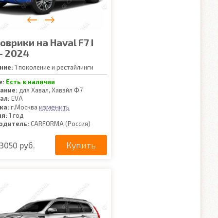
оврики на Haval F7 I
- 2024
ние:
1 поколение и рестайлинги
е:
Есть в наличии
ание:
для Хавал, Хавэйл Ф7
ал:
EVA
изменить
ка:
г.Москва
ия:
1 год
одитель:
CARFORMA (Россия)
Купить
3050 руб.