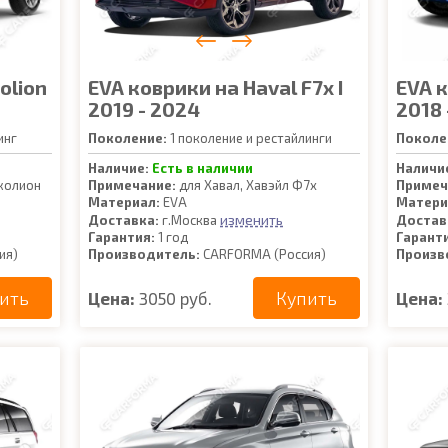
olion
EVA коврики на Haval F7x I
EVA к
2019 - 2024
2018 
инг
Поколение:
1 поколение и рестайлинги
Поколе
Наличие:
Есть в наличии
Наличи
жолион
Примечание:
для Хавал, Хавэйл Ф7х
Примеч
Материал:
EVA
Матери
изменить
Доставка:
г.Москва
Достав
Гарантия:
1 год
Гарант
ия)
Производитель:
CARFORMA (Россия)
Произв
ить
Купить
Цена:
3050 руб.
Цена: