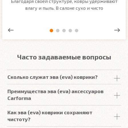
м
Благодаря своей структуре, ковры удерживают
О
ым
влагу и пыль. В салоне сухо и чисто
Часто задаваемые вопросы
Сколько служат эва (eva) коврики?
Срок
службы
комплекта
автомобильных
Преимущества эва (eva) аксессуаров
покрытий из
ЕВА
в среднем составляет 2-3
года
.
Carforma
Но есть некоторые факторы, уменьшающие или
увеличивающие срок
службы
.
Российский качественный материал
Как эва (eva) коврики сохраняют
Точно повторяют пол
чистоту?
Подробнее
3D форма под левую ногу водителя (зависит от