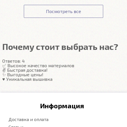
Оплата картой происходит на сайте Сбербанка. К
Подробнее
Соответствие заявленным характеристикам.
оформлении заказа.
данным вашей карты ни наш сайт, ни наши
Получение товара.
Посмотреть все
сотрудники доступа не имеют.
Гарантия на автоковрики 1 год.
Подробнее
Подробнее
Почему стоит выбрать нас?
Ответов:
4
✅ Высокое качество материалов
✌️ Быстрая доставка!
✨ Выгодные цены!
♥️ Уникальная вышивка
Информация
Доставка и оплата
Статьи