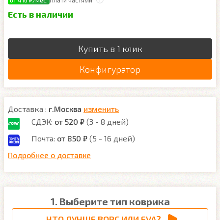
от 416 ₽/мес.
Плати частями
Есть в наличии
Купить в 1 клик
Конфигуратор
Доставка :
г.Москва
изменить
СДЭК:
от 520 ₽
(3 - 8 дней)
Почта:
от 850 ₽
(5 - 16 дней)
Подробнее о доставке
1. Выберите тип коврика
ЧТО ЛУЧШЕ ВОРС ИЛИ EVA?