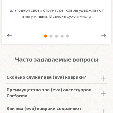
м
Благодаря своей структуре, ковры удерживают
О
ым
влагу и пыль. В салоне сухо и чисто
Часто задаваемые вопросы
Сколько служат эва (eva) коврики?
Срок
службы
комплекта
автомобильных
Преимущества эва (eva) аксессуаров
покрытий из
ЕВА
в среднем составляет 2-3
года
.
Carforma
Но есть некоторые факторы, уменьшающие или
увеличивающие срок
службы
.
Российский качественный материал
Как эва (eva) коврики сохраняют
Точно повторяют пол