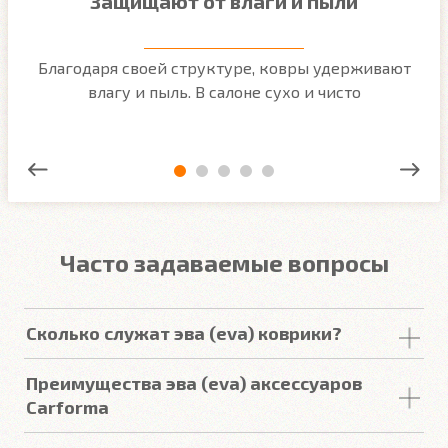
Защищают от влаги и пыли
м
Благодаря своей структуре, ковры удерживают
О
ым
влагу и пыль. В салоне сухо и чисто
Часто задаваемые вопросы
Сколько служат эва (eva) коврики?
Срок
службы
комплекта
автомобильных
Преимущества эва (eva) аксессуаров
покрытий из
ЕВА
в среднем составляет 2-3
года
.
Carforma
Но есть некоторые факторы, уменьшающие или
увеличивающие срок
службы
.
Российский качественный материал