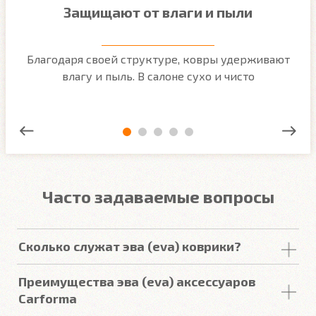
Защищают от влаги и пыли
м
Благодаря своей структуре, ковры удерживают
О
ым
влагу и пыль. В салоне сухо и чисто
Часто задаваемые вопросы
Сколько служат эва (eva) коврики?
Срок
службы
комплекта
автомобильных
Преимущества эва (eva) аксессуаров
покрытий из
ЕВА
в среднем составляет 2-3
года
.
Carforma
Но есть некоторые факторы, уменьшающие или