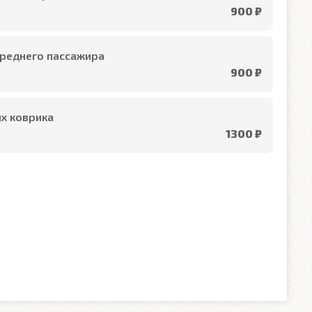
900 ₽
реднего пассажира
900 ₽
х коврика
1300 ₽