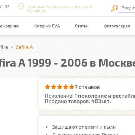
51-37-
Принимаем заказы на сайте и по
Введи
телефону
е коврики
Коврики EVA
Статьи
Фотогалерея
fira
Zafira A
ira A 1999 - 2006 в Москв
7 отзывов
Поколение:
1 поколение и рестайл
Продано товаров:
483 шт.
Защищают от влаги и пыли
Быстрая доставка по России