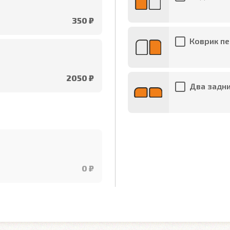
350 ₽
Коврик пе
2050 ₽
Два задни
0 ₽