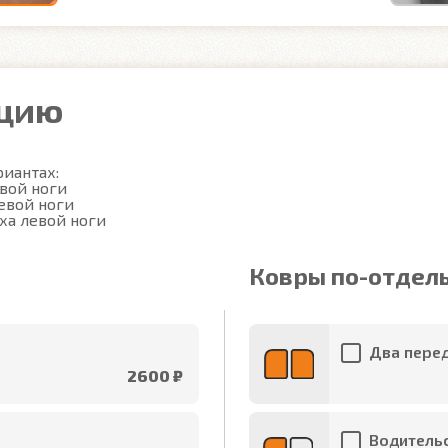
ацию
иантах:

вой ноги

вой ноги

ха левой ноги
Ковры по-отдел
Два перед
2600 ₽
Водительс