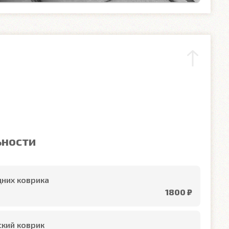
ьности
них коврика
1800 ₽
кий коврик