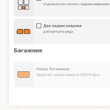
отдельно или слитно с задним ковриком
Два задних коврика
для третьего ряда
Багажник
Ковер багажника
Лекал нет, нужен замер от 2050 ₽/кв.м.