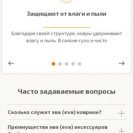
Защищают от влаги и пыли
м
Благодаря своей структуре, ковры удерживают
О
ым
влагу и пыль. В салоне сухо и чисто
Часто задаваемые вопросы
Сколько служат эва (eva) коврики?
Срок
службы
комплекта
автомобильных
Преимущества эва (eva) аксессуаров
покрытий из
ЕВА
в среднем составляет 2-3
года
.