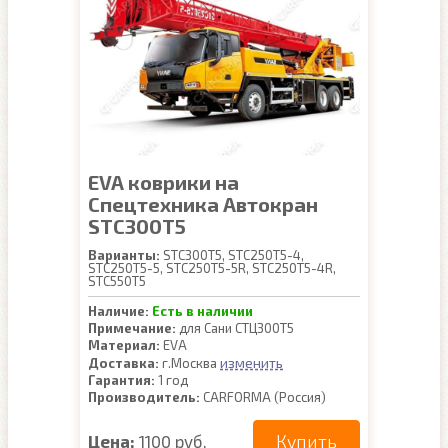
EVA коврики на
Спецтехника Автокран
STC300T5
Варианты:
STC300T5, STC250T5-4,
STC250T5-5, STC250T5-5R, STC250T5-4R,
STC550T5
Наличие:
Есть в наличии
Примечание:
для Сани СТЦ300Т5
Материал:
EVA
изменить
Доставка:
г.Москва
Гарантия:
1 год
Производитель:
CARFORMA (Россия)
Купить
Цена:
1100 руб.