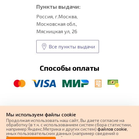
Пункты выдачи:
Россия, г.Москва,
Московская обл.,
Мясницкая ул, 26
Все пункты выдачи
Способы оплаты
© CARFORMA 2020-2026 г.
Уникальные
автоковрики
Мы используем файлы cookie
разработка и
Продолжая использовать наш cайт, Вы даете согласие на
поисковое продвижение сайта
обработку (в т.ч. с использованием систем сбора статистики,
например Яндекс.Метрика и других систем)
файлов cookie
,
иных пользовательских данных (например сведений о
Вашем ip-адресе, сведений о местоположении, типе