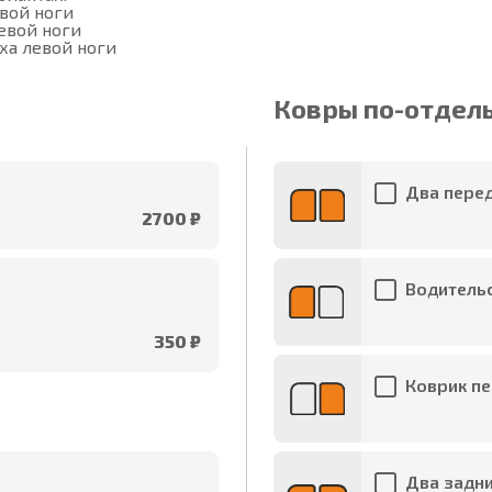
вой ноги

вой ноги

ха левой ноги
Ковры по-отдел
Два перед
2700 ₽
Водительс
350 ₽
Коврик пе
Два задни