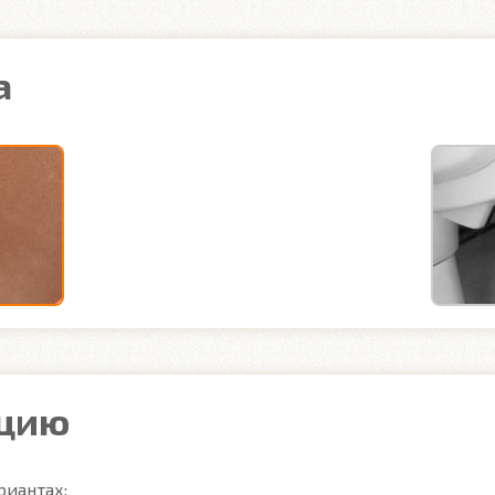
а
ацию
иантах:
