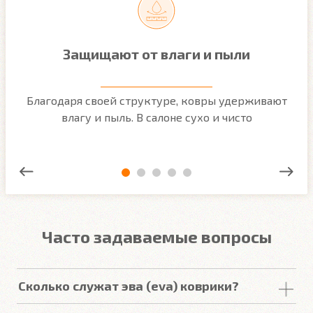
Защищают от влаги и пыли
м
Благодаря своей структуре, ковры удерживают
О
ым
влагу и пыль. В салоне сухо и чисто
Часто задаваемые вопросы
Сколько служат эва (eva) коврики?
Срок
службы
комплекта
автомобильных