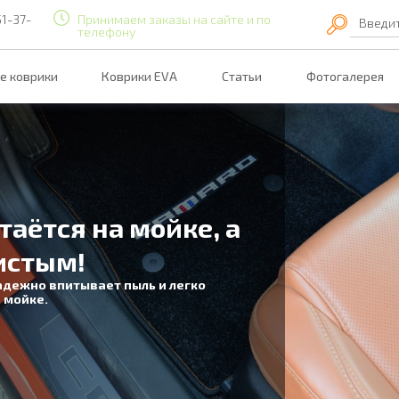
51-37-
Принимаем заказы на сайте и по
Введи
телефону
е коврики
Коврики EVA
Статьи
Фотогалерея
таётся на мойке, а
истым!
адежно впитывает пыль и легко
 мойке.