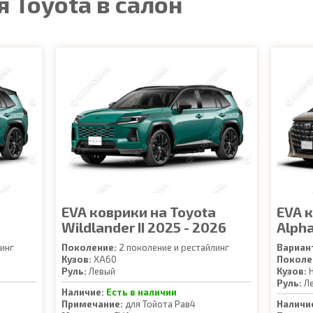
 Toyota в салон
a
EVA коврики на Toyota
EVA 
Wildlander II 2025 - 2026
Alpha
инг
Поколение:
2 поколение и рестайлинг
Вариан
Кузов:
XA60
Поколе
Руль:
Левый
Кузов:
H
Руль:
Л
Наличие:
Есть в наличии
Примечание:
для Тойота Рав4
Наличи