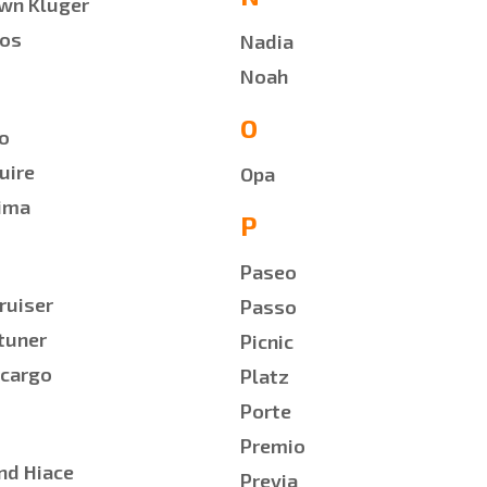
wn Kluger
os
Nadia
Noah
O
o
uire
Opa
ima
P
Paseo
Cruiser
Passo
tuner
Picnic
cargo
Platz
Porte
Premio
nd Hiace
Previa