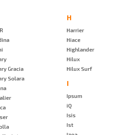
H
R
Harrier
dina
Hiace
i
Highlander
mry
Hilux
ry Gracia
Hilux Surf
ry Solara
I
ina
Ipsum
alier
iQ
ica
Isis
ser
Ist
olla
Izoa