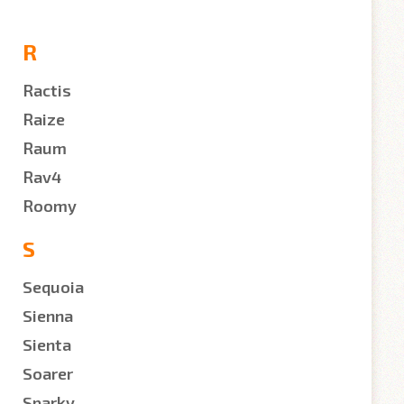
R
Ractis
Raize
Raum
Rav4
Roomy
S
Sequoia
Sienna
Sienta
Soarer
Sparky