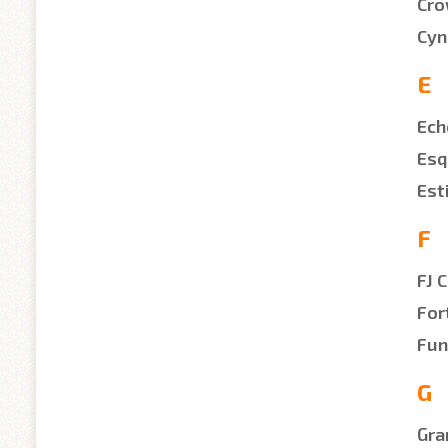
Cro
Cyn
E
Ech
Esq
Est
F
FJ 
For
Fun
G
Gra