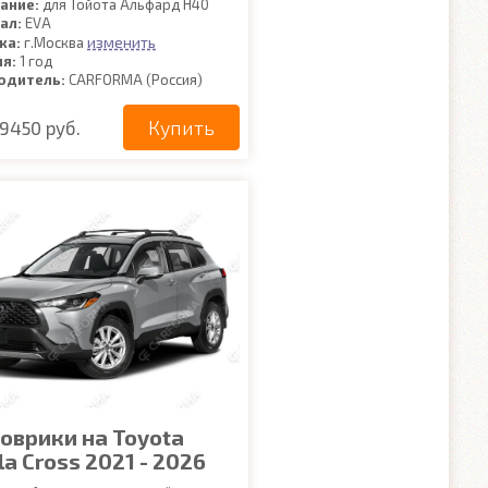
ание:
для Тойота Альфард Н40
ал:
EVA
изменить
ка:
г.Москва
ия:
1 год
одитель:
CARFORMA (Россия)
Купить
9450 руб.
коврики на Toyota
la Cross 2021 - 2026