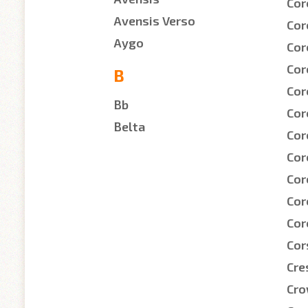
Cor
Avensis Verso
Cor
Aygo
Cor
Coro
B
Cor
Bb
Cor
Belta
Cor
Cor
Cor
Cor
Cor
Cor
Cre
Cr