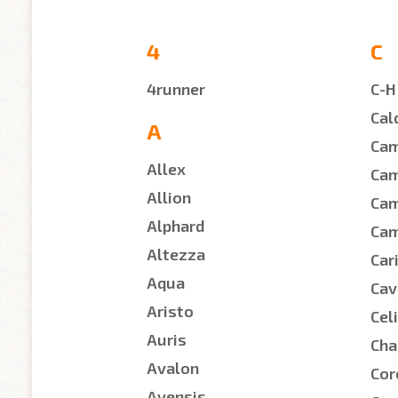
4
C
4runner
C-H
Cal
A
Cam
Allex
Ca
Allion
Cam
Alphard
Cam
Altezza
Car
Aqua
Cav
Aristo
Cel
Auris
Cha
Avalon
Cor
Avensis