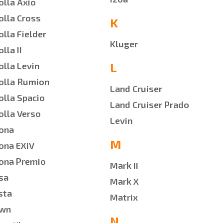
olla Axio
olla Cross
K
olla Fielder
Kluger
lla II
olla Levin
L
olla Rumion
Land Cruiser
olla Spacio
Land Cruiser Prado
olla Verso
Levin
ona
M
ona EXiV
ona Premio
Mark II
sa
Mark X
sta
Matrix
own
N