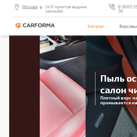
Москва
(431 пунктов выдачи
8 (800) 5
заказов)
36
Каталог
Ворсовы
Пыль ос
салон ч
Плотный ворс н
промывается на