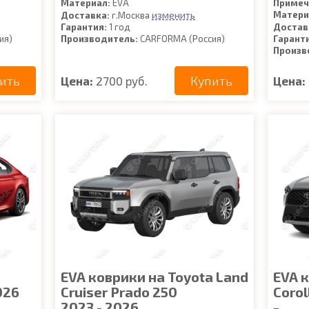
Материал:
EVA
Примеч
изменить
Матери
Доставка:
г.Москва
Гарантия:
1 год
Достав
ия)
Производитель:
CARFORMA (Россия)
Гарант
Произв
ить
Купить
Цена:
2700 руб.
Цена:
a
EVA коврики на Toyota Land
EVA 
026
Cruiser Prado 250
Corol
2023 - 2026