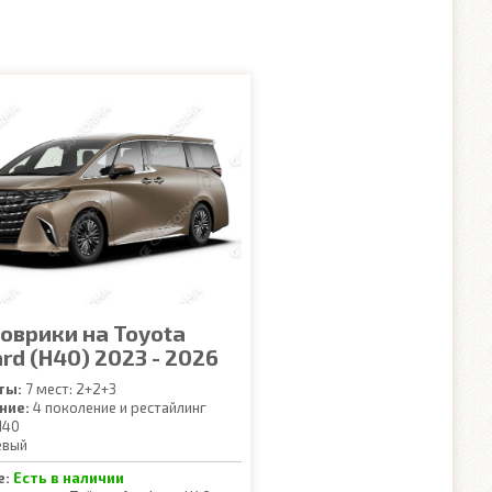
коврики на Toyota
rd (H40) 2023 - 2026
ты:
7 мест: 2+2+3
ние:
4 поколение и рестайлинг
40
евый
е:
Есть в наличии