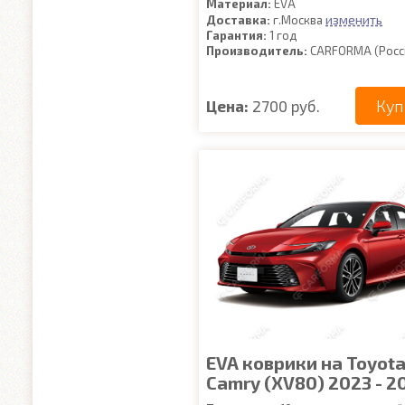
Материал:
EVA
изменить
Доставка:
г.Москва
Гарантия:
1 год
Производитель:
CARFORMA (Росс
Куп
Цена:
2700 руб.
EVA коврики на Toyot
Camry (XV80) 2023 - 2