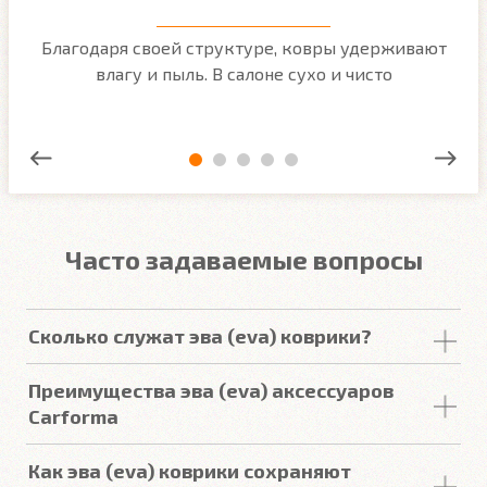
м
Благодаря своей структуре, ковры удерживают
О
ым
влагу и пыль. В салоне сухо и чисто
Часто задаваемые вопросы
Сколько служат эва (eva) коврики?
Срок
службы
комплекта
автомобильных
Преимущества эва (eva) аксессуаров
покрытий из
ЕВА
в среднем составляет 2-3
года
.
Carforma
Но есть некоторые факторы, уменьшающие или
увеличивающие срок
службы
.
Российский качественный материал
Как эва (eva) коврики сохраняют