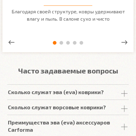
м
Благодаря своей структуре, ковры удерживают
О
ым
влагу и пыль. В салоне сухо и чисто
Часто задаваемые вопросы
Сколько служат эва (eva) коврики?
Срок
службы
комплекта
автомобильных
Сколько служат ворсовые коврики?
покрытий из
ЕВА
в среднем составляет 2-3
года
.
Но есть некоторые факторы, уменьшающие или
Срок
службы
ворсовых покрытий в среднем
Преимущества эва (eva) аксессуаров
увеличивающие срок
службы
.
составляет от 2 до 5
лет
. У некоторых наших
Carforma
клиентов
они прослужили более 10
лет
. Но есть