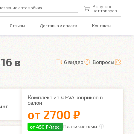
В корзине
название автомобиля
нет товаров
Отзывы
Доставка и оплата
Контакты
16 в
6 видео
Вопросы
Комплект из 4 EVA ковриков в
салон
инг
от
2700 ₽
Плати частями
от 450 ₽/мес.