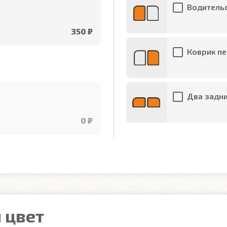
Водительс
350 ₽
Коврик пе
Два задни
0 ₽
 цвет