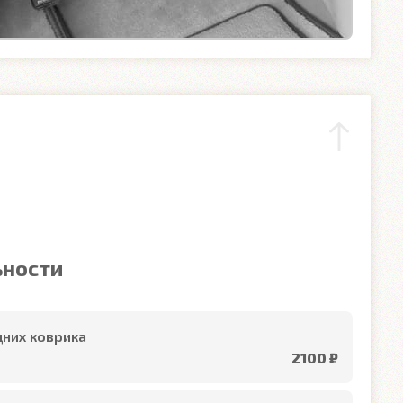
ьности
них коврика
2100 ₽