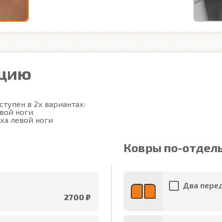
ацию
тупен в 2х вариантах:

вой ноги

ха левой ноги
Ковры по-отдел
Два перед
2700 ₽