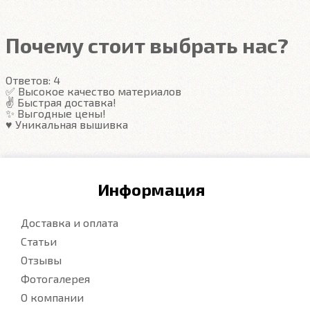
Автоковрики ЕВА
не впитывают, а удерживают
грязь в ячейках. Вода не катается по полу, как в
резиновых половичках, однако, её все равно
Почему стоит выбрать нас?
видно. ЕВА удобны тем, что их легко достать не
пролив и вытряхнуть. Они дешевле.
Ответов:
4
✅ Высокое качество материалов
✌️ Быстрая доставка!
Подробнее
✨ Выгодные цены!
♥️ Уникальная вышивка
Информация
Доставка и оплата
Статьи
Отзывы
Фотогалерея
О компании