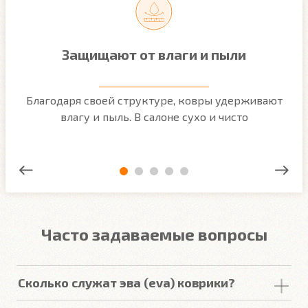
Защищают от влаги и пыли
м
Благодаря своей структуре, ковры удерживают
О
ым
влагу и пыль. В салоне сухо и чисто
Часто задаваемые вопросы
Сколько служат эва (eva) коврики?
Срок
службы
комплекта
автомобильных