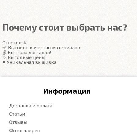
Автоковрики ЕВА
не впитывают, а удерживают
грязь в ячейках. Вода не катается по полу, как в
резиновых половичках, однако, её все равно
Почему стоит выбрать нас?
видно. ЕВА удобны тем, что их легко достать не
пролив и вытряхнуть. Они дешевле.
Ответов:
4
✅ Высокое качество материалов
✌️ Быстрая доставка!
Подробнее
✨ Выгодные цены!
♥️ Уникальная вышивка
Информация
Доставка и оплата
Статьи
Отзывы
Фотогалерея