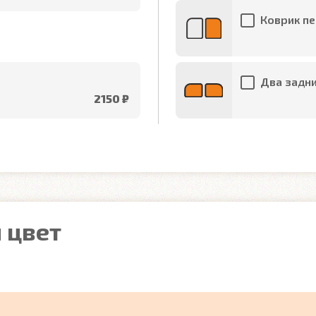
Коврик пе
Два задни
2150 ₽
 цвет