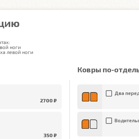
ацию
ах:

вой ноги

ха левой ноги
Ковры по-отдел
Два перед
2700 ₽
Водительс
350 ₽