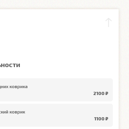
ьности
них коврика
2100 ₽
кий коврик
1100 ₽