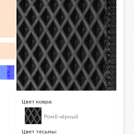
Цвет ковра:
Ромб чёрный
Цвет тесьмы: