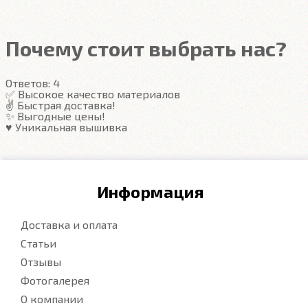
Автоковрики ЕВА
не впитывают, а удерживают
грязь в ячейках. Вода не катается по полу, как в
резиновых половичках, однако, её все равно
Почему стоит выбрать нас?
видно. ЕВА удобны тем, что их легко достать не
пролив и вытряхнуть. Они дешевле.
Ответов:
4
✅ Высокое качество материалов
✌️ Быстрая доставка!
Подробнее
✨ Выгодные цены!
♥️ Уникальная вышивка
Информация
Доставка и оплата
Статьи
Отзывы
Фотогалерея
О компании