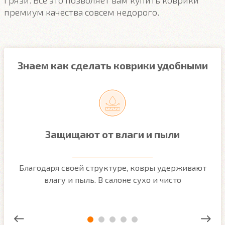
грязи. Все это позволяет вам купить коврики
премиум качества совсем недорого.
Знаем как сделать коврики удобными
Защищают от влаги и пыли
м
Благодаря своей структуре, ковры удерживают
О
ым
влагу и пыль. В салоне сухо и чисто