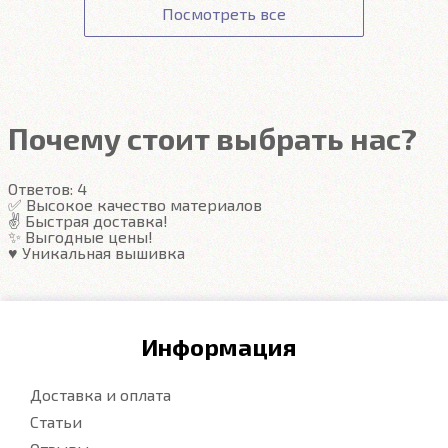
Посмотреть все
своевременной чистке.
Автоковрики ЕВА
не впитывают, а удерживают
грязь в ячейках. Вода не катается по полу, как в
резиновых половичках, однако, её все равно
Почему стоит выбрать нас?
видно. ЕВА удобны тем, что их легко достать не
пролив и вытряхнуть. Они дешевле.
Ответов:
4
✅ Высокое качество материалов
✌️ Быстрая доставка!
Подробнее
✨ Выгодные цены!
♥️ Уникальная вышивка
Информация
Доставка и оплата
Статьи