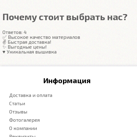
грязь в ячейках. Вода не катается по полу, как в
резиновых половичках, однако, её все равно
Почему стоит выбрать нас?
видно. ЕВА удобны тем, что их легко достать не
пролив и вытряхнуть. Они дешевле.
Ответов:
4
✅ Высокое качество материалов
✌️ Быстрая доставка!
Подробнее
✨ Выгодные цены!
♥️ Уникальная вышивка
Информация
Доставка и оплата
Статьи
Отзывы
Фотогалерея
О компании
Реквизиты