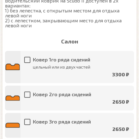
Водительский коврик на Scudo II доступен в 2х 
вариантах:

1) без лепестка, с открытым местом для отдыха 
левой ноги

2) с лепестком, закрывающим место для отдыха 
левой ноги
Салон
Ковер 1го ряда сидений
цельный или из двух частей
3300 ₽
Ковер 2го ряда сидений
2650 ₽
Ковер 3го ряда сидений
2650 ₽