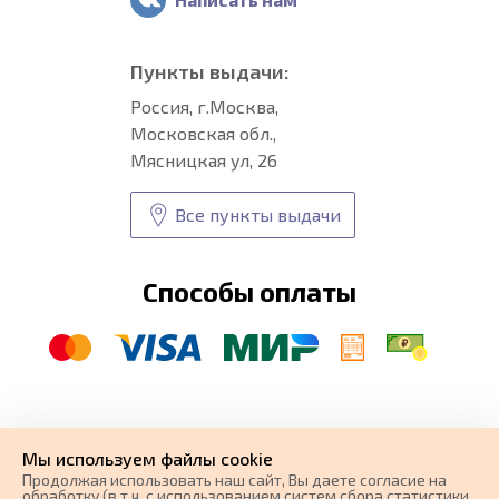
Пункты выдачи:
Россия, г.Москва,
Московская обл.,
Мясницкая ул, 26
Все пункты выдачи
Способы оплаты
© CARFORMA 2020-2026 г.
Уникальные
автоковрики
Мы используем файлы cookie
разработка и
Продолжая использовать наш cайт, Вы даете согласие на
поисковое продвижение сайта
обработку (в т.ч. с использованием систем сбора статистики,