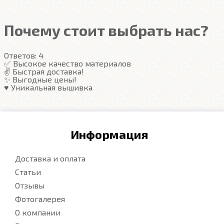
грязь в ячейках. Вода не катается по полу, как в
резиновых половичках, однако, её все равно
Почему стоит выбрать нас?
видно. ЕВА удобны тем, что их легко достать не
пролив и вытряхнуть. Они дешевле.
Ответов:
4
✅ Высокое качество материалов
✌️ Быстрая доставка!
Подробнее
✨ Выгодные цены!
♥️ Уникальная вышивка
Информация
Доставка и оплата
Статьи
Отзывы
Фотогалерея
О компании