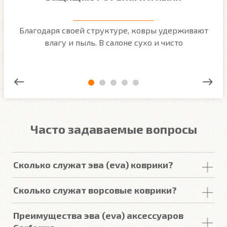
м
Благодаря своей структуре, ковры удерживают
О
ым
влагу и пыль. В салоне сухо и чисто
Часто задаваемые вопросы
Сколько служат эва (eva) коврики?
Срок
службы
комплекта
автомобильных
Сколько служат ворсовые коврики?
покрытий из
ЕВА
в среднем составляет 2-3
года
.
Но есть некоторые факторы, уменьшающие или
Срок
службы
ворсовых покрытий в среднем
Преимущества эва (eva) аксессуаров
увеличивающие срок
службы
.
составляет от 2 до 5
лет
. У некоторых наших