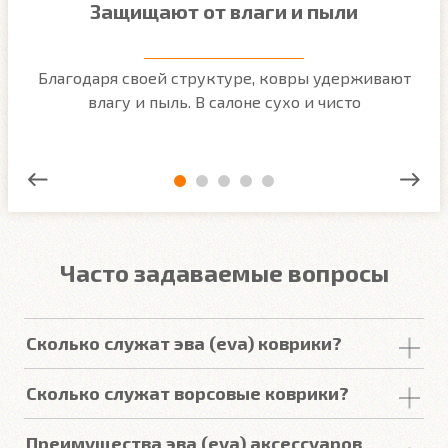
Защищают от влаги и пыли
м
Благодаря своей структуре, ковры удерживают
О
ым
влагу и пыль. В салоне сухо и чисто
Часто задаваемые вопросы
Сколько служат эва (eva) коврики?
Срок
службы
комплекта
автомобильных
Сколько служат ворсовые коврики?
покрытий из
ЕВА
в среднем составляет 2-3
года
.
Но есть некоторые факторы, уменьшающие или
Срок
службы
ворсовых покрытий в среднем
Преимущества эва (eva) аксессуаров