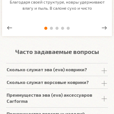
м
Благодаря своей структуре, ковры удерживают
О
ым
влагу и пыль. В салоне сухо и чисто
Часто задаваемые вопросы
Сколько служат эва (eva) коврики?
Срок
службы
комплекта
автомобильных
Сколько служат ворсовые коврики?
покрытий из
ЕВА
в среднем составляет 2-3
года
.
Но есть некоторые факторы, уменьшающие или
Срок
службы
ворсовых покрытий в среднем
Преимущества эва (eva) аксессуаров
увеличивающие срок
службы
.
составляет от 2 до 5
лет
. У некоторых наших
Carforma
клиентов
они прослужили более 10
лет
. Но есть
некоторые факторы, уменьшающие или
Подробнее
Российский качественный материал
Преимущества ворсовых изделий