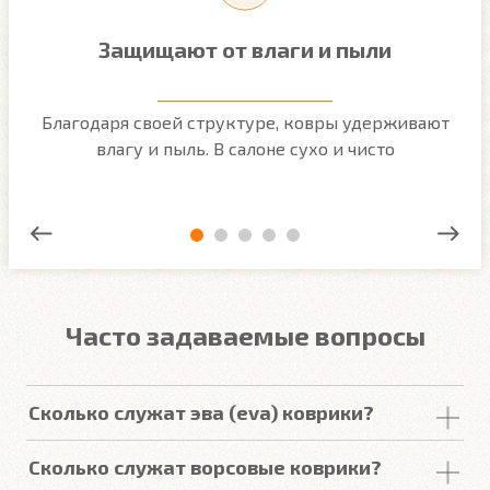
Защищают от влаги и пыли
м
Благодаря своей структуре, ковры удерживают
О
ым
влагу и пыль. В салоне сухо и чисто
Часто задаваемые вопросы
Сколько служат эва (eva) коврики?
Срок
службы
комплекта
автомобильных
Сколько служат ворсовые коврики?
покрытий из
ЕВА
в среднем составляет 2-3
года
.